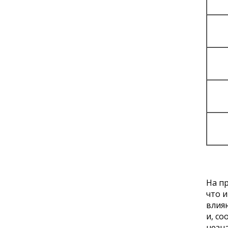
На п
что и
влия
и, со
незна