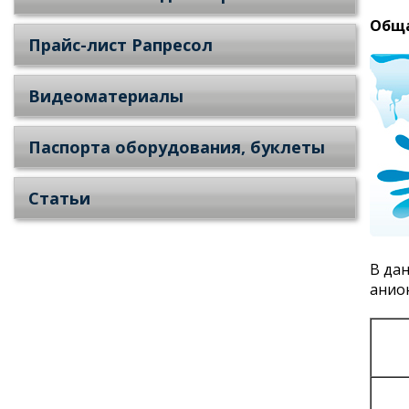
Обща
Прайс-лист Рапресол
Видеоматериалы
Паспорта оборудования, буклеты
Статьи
В да
анио