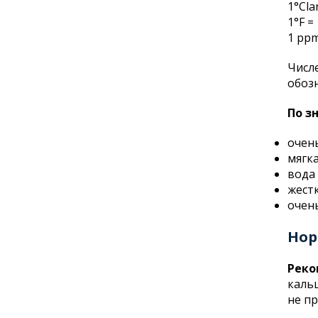
1°Cla
1°F =
1 ppm
Числ
обоз
По з
очень
мягка
вода 
жестк
очень
Нор
Реко
кальц
не пр