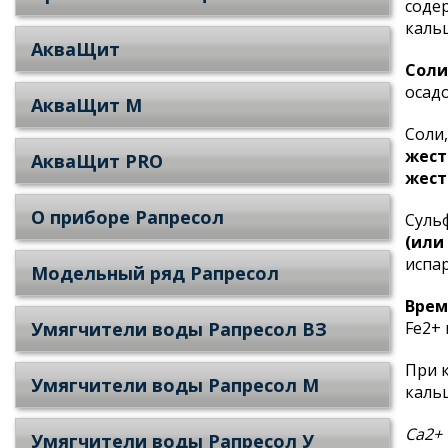
соде
кальц
АкваЩит
Соли
осадо
АкваЩит М
Соли
жест
АкваЩит PRO
жест
О приборе Рапресол
Суль
(или
испа
Модельный ряд Рапресол
Врем
Умягчители воды Рапресол ВЗ
Fe2+
При 
Умягчители воды Рапресол М
кальц
Ca2+ 
Умягчители воды Рапресол У