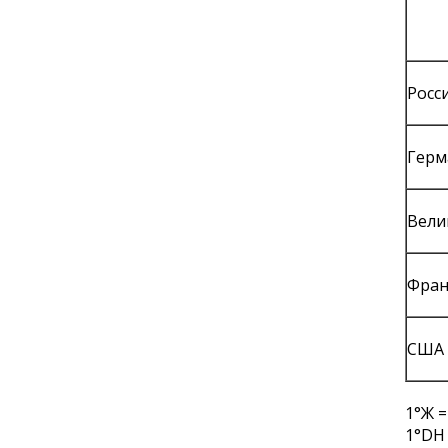
Росс
Герм
Вели
Фран
США
1°Ж =
1°DH 