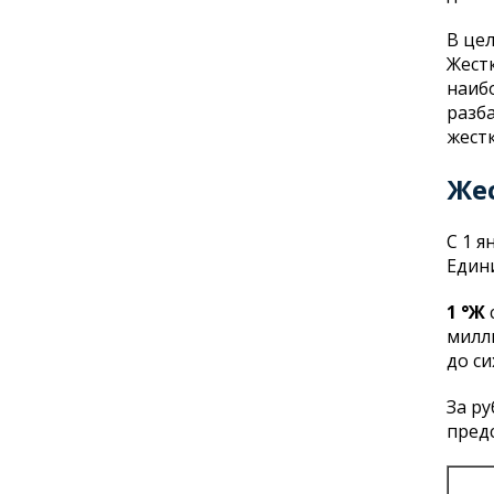
В це
Жест
наиб
разб
жестк
Же
С 1 я
Едини
1 °Ж
милл
до с
За р
пред