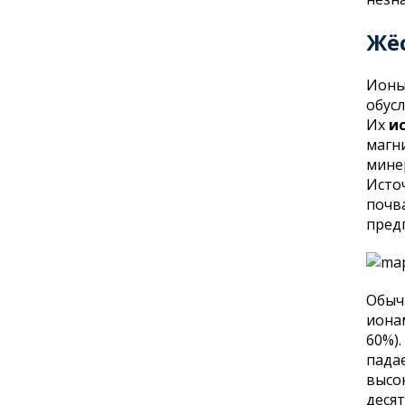
Жё
Ионы
обус
Их
и
магн
мине
Исто
почв
пред
Обыч
ионам
60%)
падае
высо
деся