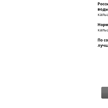
Росс
воды
кальц
Норм
кальц
По с
лучш